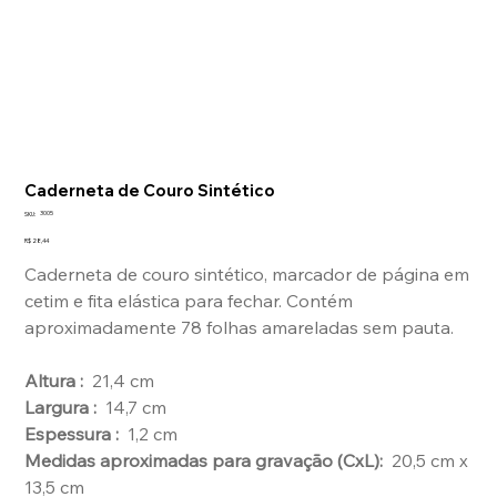
Caderneta de Couro Sintético
SKU
3005
SKU:
3005
Preço
R$ 28,44
Caderneta de couro sintético, marcador de página em
cetim e fita elástica para fechar. Contém
aproximadamente 78 folhas amareladas sem pauta.
Altura :
21,4 cm
Largura :
14,7 cm
Espessura :
1,2 cm
Medidas aproximadas para gravação (CxL):
20,5 cm x
13,5 cm