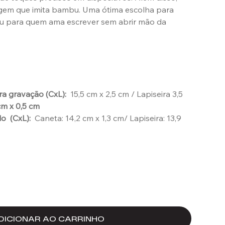
m que imita bambu. Uma ótima escolha para
ou para quem ama escrever sem abrir mão da
a gravação (CxL):
15,5 cm x 2,5 cm / Lapiseira 3,5
cm x 0,5 cm
o (CxL):
Caneta: 14,2 cm x 1,3 cm/ Lapiseira: 13,9
DICIONAR AO CARRINHO