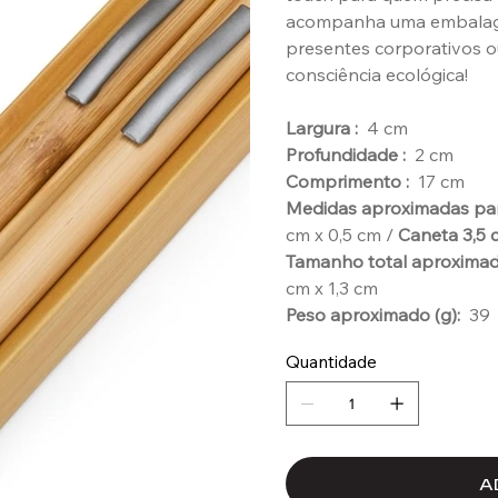
acompanha uma embalage
presentes corporativos 
consciência ecológica!
Largura :
4 cm
Profundidade :
2 cm
Comprimento :
17 cm
Medidas aproximadas par
cm x 0,5 cm /
Caneta 3,5 
Tamanho total aproximad
cm x 1,3 cm
Peso aproximado (g):
39
Quantidade
A