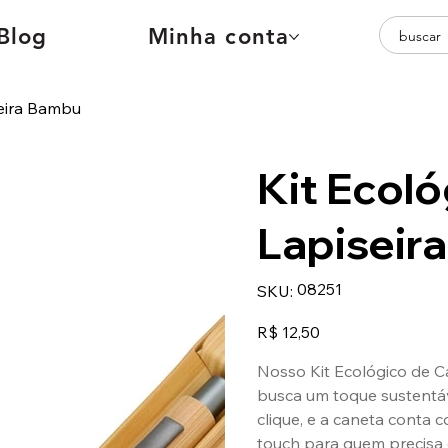
Blog
Minha conta
seira Bambu
Kit Ecol
Lapiseir
SKU
08251
SKU:
08251
Preço
R$ 12,50
Nosso Kit Ecológico de C
busca um toque sustentáve
clique, e a caneta conta 
touch para quem precisa 