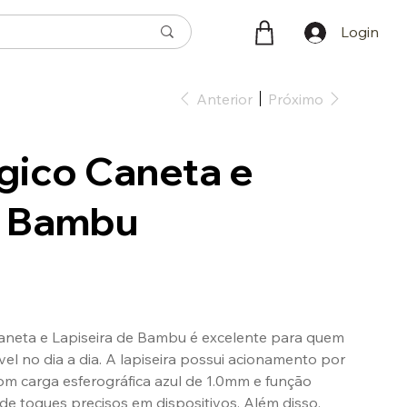
Login
Anterior
Próximo
ógico Caneta e
a Bambu
aneta e Lapiseira de Bambu é excelente para quem
l no dia a dia. A lapiseira possui acionamento por
com carga esferográfica azul de 1.0mm e função
de toques precisos em dispositivos. Além disso,