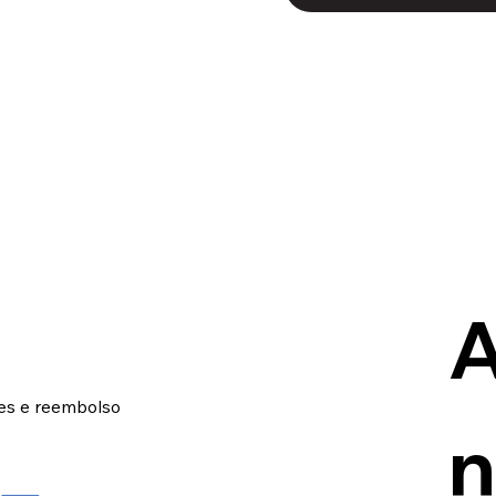
A
ões e reembolso
n