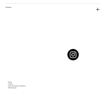
10 Matérias
Home
Contato
Envio, devoluções e reembolso
Política da Loja