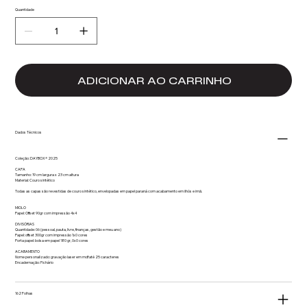
Quantidade
ADICIONAR AO CARRINHO
Dados Técnicos
Coleção: DAYBOX® 2025
CAPA
Tamanho: 19 cm largura x 23 cm altura
Material: Couro sintético
Todas as capas são revestidas de couro sintético, envelopadas em papel paraná com acabamento em ilhós e imã.
MIOLO
Papel: Offset 90gr com impressão 4x4
DIVISÓRIAS
Quantidade: 06 (pessoal, pauta, livre, finanças, gestão e meu ano)
Papel: offset 300gr com impressão 1x0 cores
Porta papel: bolsa em papel 180 gr, 0x0 cores
ACABAMENTO
Nome personalizado: gravação laser em mdf até 25 caracteres
Encadernação: Fichário
162 Folhas