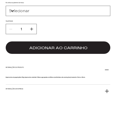
Escolha seu planner de mesa
Quantidade
ADICIONAR AO CARRINHO
INFORMAÇÕES DO PRODUTO
Impressão em papel pólen 90g, impressão colorida. Folhas agrupadas em Bloco. (estilo bloco de anotações); tamanho 19cm x 28cm.
INFORMAÇÕES DE ENTREGA