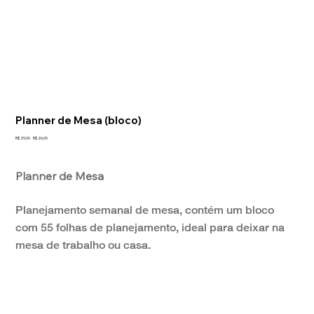
Planner de Mesa (bloco)
Preço
Preço
R$ 29,00
R$ 26,00
original
promocional
Planner de Mesa
Planejamento semanal de mesa, contém um bloco
com 55 folhas de planejamento, ideal para deixar na
mesa de trabalho ou casa.