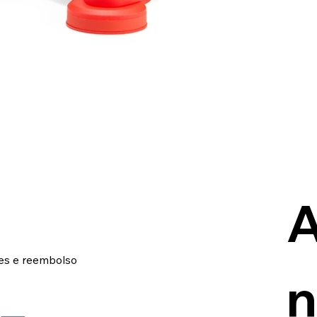
A
ões e reembolso
n