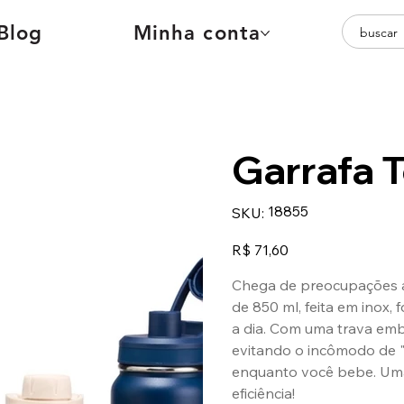
Blog
Minha conta
Garrafa 
SKU
18855
SKU:
18855
Preço
R$ 71,60
Chega de preocupações a
de 850 ml, feita em inox, 
a dia. Com uma trava emb
evitando o incômodo de 
enquanto você bebe. Uma
eficiência!