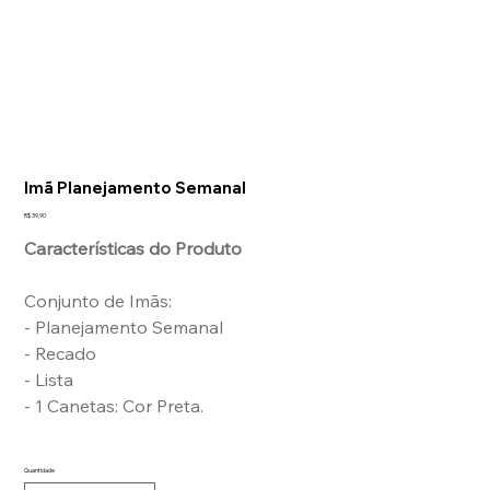
Imã Planejamento Semanal
Preço
R$ 39,90
Características do Produto
Conjunto de Imãs:
- Planejamento Semanal
- Recado
- Lista
- 1 Canetas: Cor Preta.
Quantidade