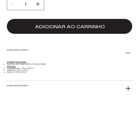
ADICIONAR AO CARRINHO
INFORMAÇÕES DO PRODUTO
Especificações da Caneta
Superfícies aptas: Quadro Branco,Vidro,lousa mágica
Dimensões
Imã planejamento - 28cm x 18,5 cm
Imã Recado - 18,5cm x 9,0cm
Imã Lista - 18,5cm x 9,0cm
INFORMAÇÕES DE ENTREGA