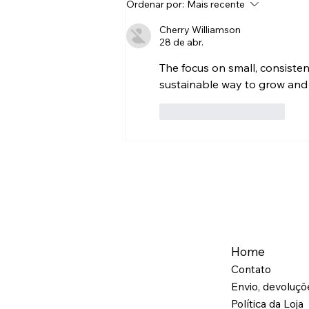
Ordenar por:
Mais recente
Controle
Cherry Williamson
28 de abr.
The focus on small, consisten
sustainable way to grow and s
Curtir
Responder
Home
Contato
Envio, devoluç
Política da Loja