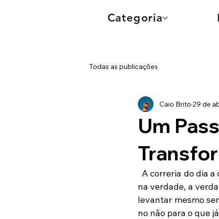
Categoria
Todas as publicações
Caio Brito
29 de ab
Um Pass
Transfo
  A correria do dia a dia pode nos fazer acreditar que só grandes feitos valem a pena. Mas, 
na verdade, a verd
levantar mesmo sem 
no não para o que já