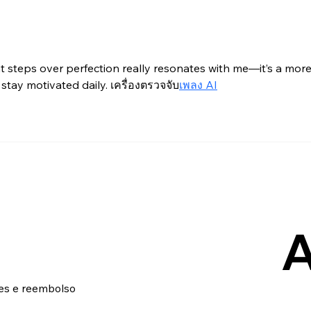
t steps over perfection really resonates with me—it’s a more
tay motivated daily. เครื่องตรวจจับ
เพลง AI
A
ões e reembolso