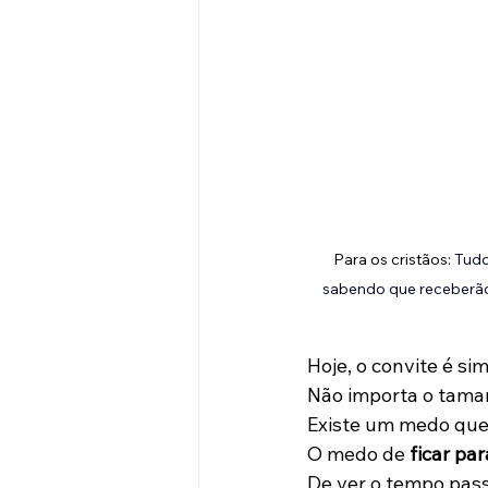
Para os cristãos: 
Tudo
sabendo que receberão
Hoje, o convite é sim
Não importa o taman
Existe um medo qu
O medo de 
ficar pa
De ver o tempo pass