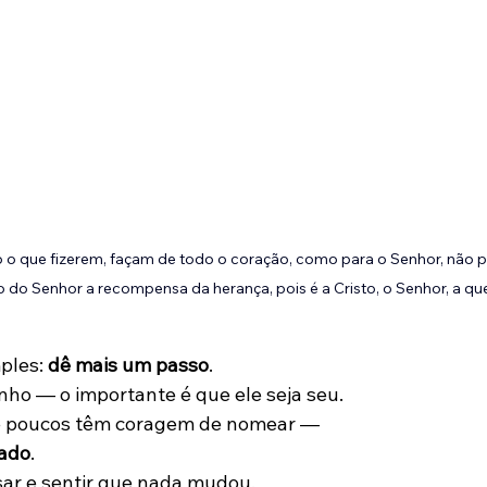
 o que fizerem, façam de todo o coração, como para o Senhor, não p
 do Senhor a recompensa da herança, pois é a Cristo, o Senhor, a 
ples: 
dê mais um passo
.
ho — o importante é que ele seja seu.
e poucos têm coragem de nomear —
rado
.
ar e sentir que nada mudou.