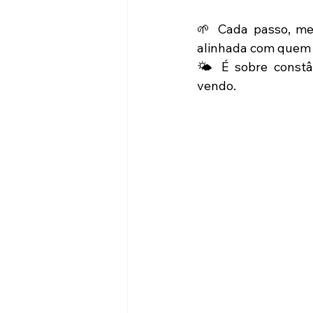
🌱 Cada passo, me
alinhada com quem
🌤️ É sobre constâ
vendo.